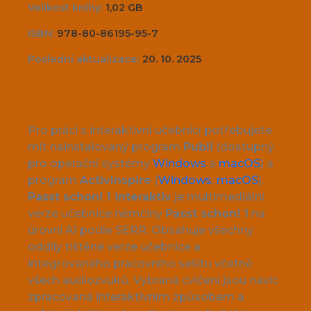
Velikost knihy:
1,02 GB
ISBN:
978-80-86195-95-7
Poslední aktualizace:
20. 10. 2025
Pro práci s interaktivní učebnicí potřebujete
mít nainstalovaný program
Publi
(dostupný
pro operační systémy
Windows
a
macOS
) a
program
ActivInspire
(
Windows
,
macOS
).
Passt schon! 1 interaktiv
je multimediální
verze učebnice němčiny
Passt schon! 1
na
úrovni A1 podle SERR. Obsahuje všechny
oddíly tištěné verze učebnice a
integrovaného pracovního sešitu včetně
všech audiozvuků. Vybraná cvičení jsou navíc
zpracovaná interaktivním způsobem a