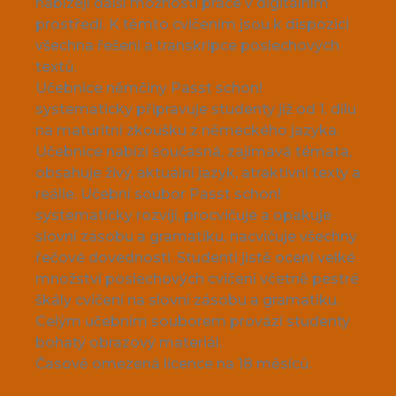
nabízejí další možnosti práce v digitálním
prostředí. K těmto cvičením jsou k dispozici
všechna řešení a transkripce poslechových
textů.
Učebnice němčiny Passt schon!
systematicky připravuje studenty již od 1. dílu
na maturitní zkoušku z německého jazyka.
Učebnice nabízí současná, zajímavá témata,
obsahuje živý, aktuální jazyk, atraktivní texty a
reálie. Učební soubor Passt schon!
systematicky rozvíjí, procvičuje a opakuje
slovní zásobu a gramatiku, nacvičuje všechny
řečové dovednosti. Studenti jistě ocení velké
množství poslechových cvičení včetně pestré
škály cvičení na slovní zásobu a gramatiku.
Celým učebním souborem provází studenty
bohatý obrazový materiál.
Časově omezená licence na 18 měsíců.