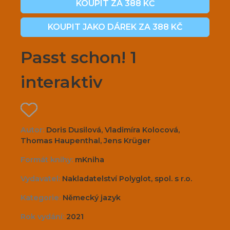
KOUPIT ZA 388 KČ
KOUPIT JAKO DÁREK ZA 388 KČ
Passt schon! 1
interaktiv
Autor:
Doris Dusilová, Vladimíra Kolocová,
Thomas Haupenthal, Jens Krüger
Formát knihy:
mKniha
Vydavatel:
Nakladatelství Polyglot, spol. s r.o.
Kategorie:
Německý jazyk
Rok vydání:
2021