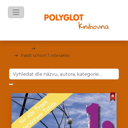
mKnihy
Německý jazyk
Passt schon! 1 interaktiv