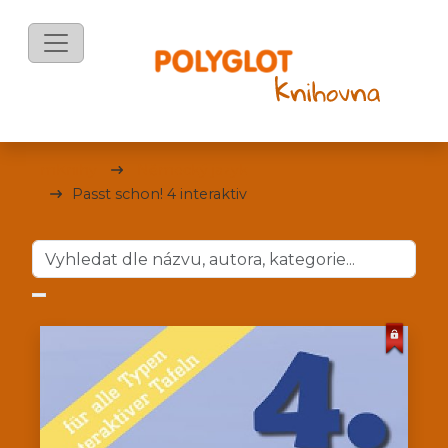
mKnihy
Německý jazyk
Passt schon! 4 interaktiv