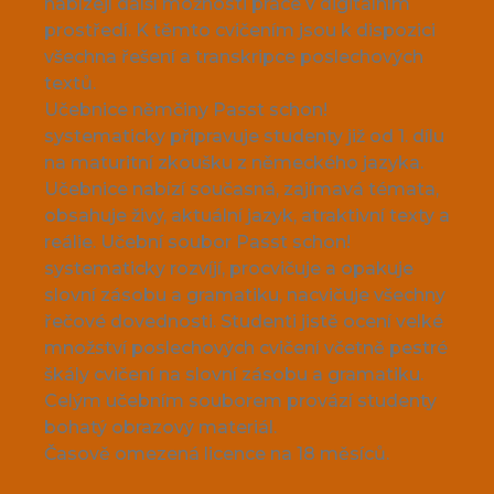
nabízejí další možnosti práce v digitálním
prostředí. K těmto cvičením jsou k dispozici
všechna řešení a transkripce poslechových
textů.
Učebnice němčiny Passt schon!
systematicky připravuje studenty již od 1. dílu
na maturitní zkoušku z německého jazyka.
Učebnice nabízí současná, zajímavá témata,
obsahuje živý, aktuální jazyk, atraktivní texty a
reálie. Učební soubor Passt schon!
systematicky rozvíjí, procvičuje a opakuje
slovní zásobu a gramatiku, nacvičuje všechny
řečové dovednosti. Studenti jistě ocení velké
množství poslechových cvičení včetně pestré
škály cvičení na slovní zásobu a gramatiku.
Celým učebním souborem provází studenty
bohatý obrazový materiál.
Časově omezená licence na 18 měsíců.