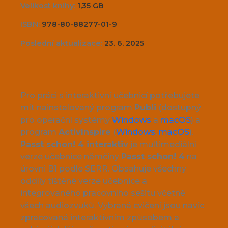
Velikost knihy:
1,35 GB
ISBN:
978-80-88277-01-9
Poslední aktualizace:
23. 6. 2025
Pro práci s interaktivní učebnicí potřebujete
mít nainstalovaný program
Publi
(dostupný
pro operační systémy
Windows
a
macOS
) a
program
ActivInspire
(
Windows
,
macOS
).
Passt schon! 4 interaktiv
je multimediální
verze učebnice němčiny
Passt schon! 4
na
úrovni B1 podle SERR. Obsahuje všechny
oddíly tištěné verze učebnice a
integrovaného pracovního sešitu včetně
všech audiozvuků. Vybraná cvičení jsou navíc
zpracovaná interaktivním způsobem a