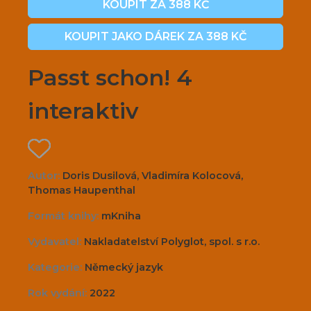
KOUPIT ZA 388 KČ
KOUPIT JAKO DÁREK ZA 388 KČ
Passt schon! 4
interaktiv
Autor:
Doris Dusilová, Vladimíra Kolocová,
Thomas Haupenthal
Formát knihy:
mKniha
Vydavatel:
Nakladatelství Polyglot, spol. s r.o.
Kategorie:
Německý jazyk
Rok vydání:
2022